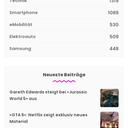
Technik
1319
Smartphone
1069
eMobilität
530
Elektroauto
509
Samsung
448
Neueste Beiträge
Gareth Edwards steigt bei «Jurassic
World 5» aus
«GTA 6»: Netflix zeigt exklusiv neues
Material