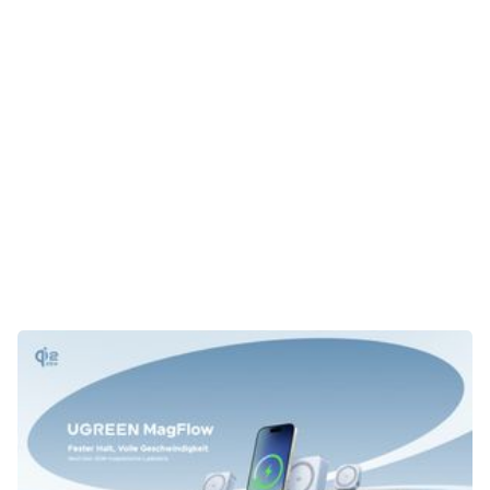
Gaming
E-Mobilität
Tests
Über uns
Team
Zusammenarbeit
Kontakt