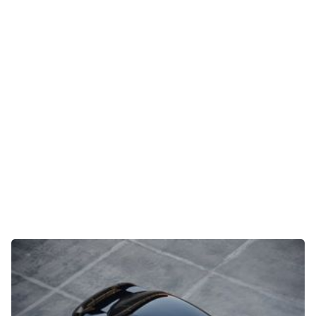
Gaming
E-Mobilität
Tests
Über uns
Team
Zusammenarbeit
Kontakt