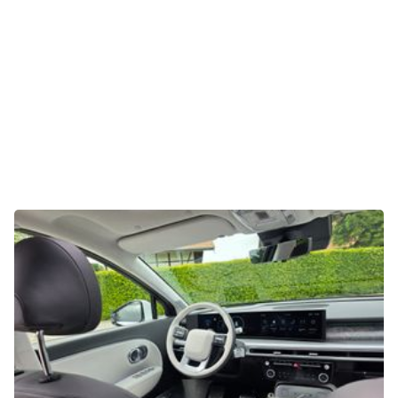
E-Mobilität
Tests
Über uns
Team
Zusammenarbeit
Kontakt
Impressum