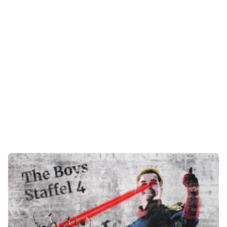
E-Mobilität
Tests
Über uns
Team
Zusammenarbeit
Kontakt
Impressum