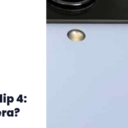
ip 4:
era?