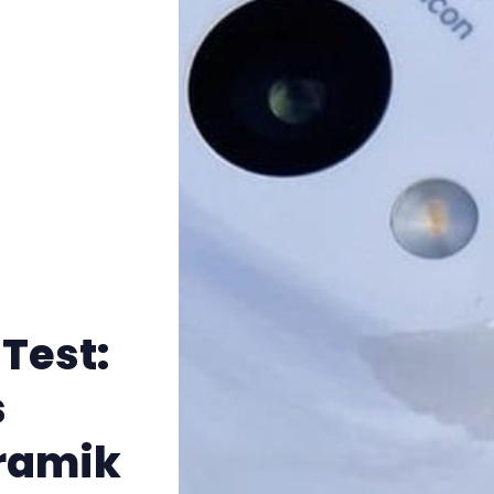
Test:
s
ramik