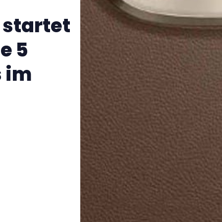
 startet
ie 5
 im