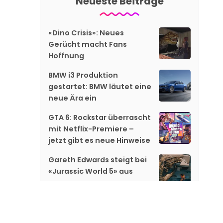
Neueste Beiträge
«Dino Crisis»: Neues
Gerücht macht Fans
Hoffnung
BMW i3 Produktion
gestartet: BMW läutet eine
neue Ära ein
GTA 6: Rockstar überrascht
mit Netflix-Premiere –
jetzt gibt es neue Hinweise
Gareth Edwards steigt bei
«Jurassic World 5» aus
«GTA 6»: Netflix zeigt
exklusiv neues Material