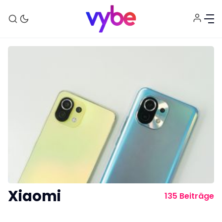
Aktuelles
Technik
Unterhaltung
Xiaomi
135 Beiträge
Gaming