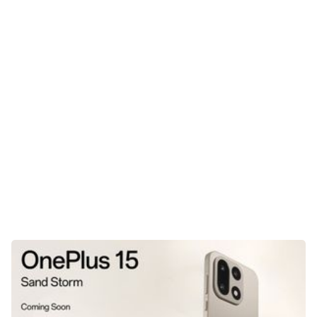
Gaming
E-Mobilität
Tests
Über uns
Team
Zusammenarbeit
Kontakt