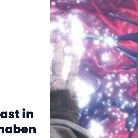
ast in
 haben