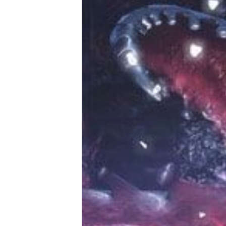
E-Mobilität
Tests
Über uns
Team
Zusammenarbeit
Kontakt
Impressum