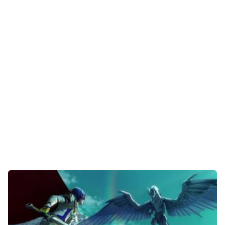
Unterhaltung
Gaming
E-Mobilität
Tests
Über uns
Team
Zusammenarbeit