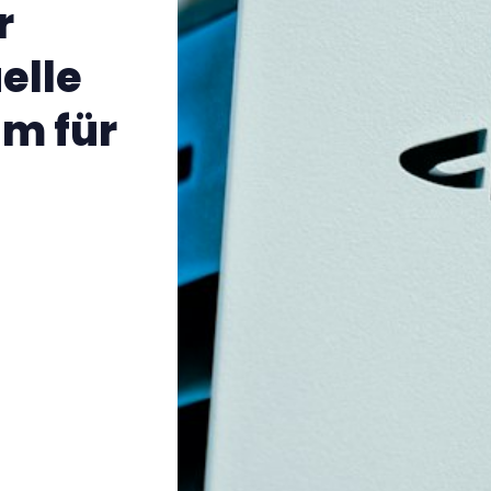
r
elle
m für