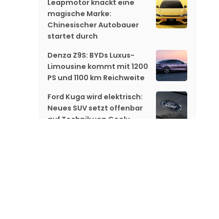
Leapmotor knackt eine
magische Marke:
Chinesischer Autobauer
startet durch
Denza Z9S: BYDs Luxus-
Limousine kommt mit 1200
PS und 1100 km Reichweite
Ford Kuga wird elektrisch:
Neues SUV setzt offenbar
auf Technik von Geely
Google Pixel Tag kommt:
Das kostet Googles
Konkurrenz zum Apple
AirTag
GTA 6: Kommt der dritte
Trailer endlich? Rockstar
Games steht unter Druck