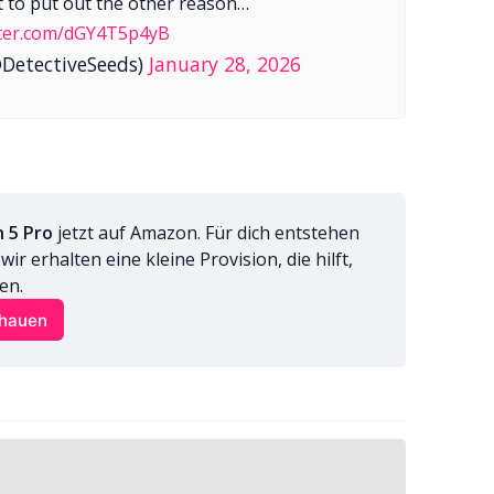
nt to put out the other reason…
itter.com/dGY4T5p4yB
@DetectiveSeeds)
January 28, 2026
n 5 Pro
 jetzt auf Amazon. Für dich entstehen 
r erhalten eine kleine Provision, die hilft, 
en.
chauen