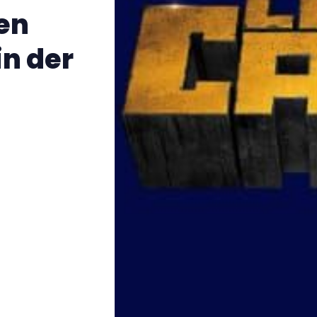
ien
n der