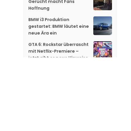
Gerücht macht Fans
Hoffnung
BMW i3 Produktion
gestartet: BMW läutet eine
neue Ära ein
GTA 6: Rockstar überrascht
mit Netflix-Premiere –
jetzt gibt es neue Hinweise
Gareth Edwards steigt bei
«Jurassic World 5» aus
«GTA 6»: Netflix zeigt
exklusiv neues Material