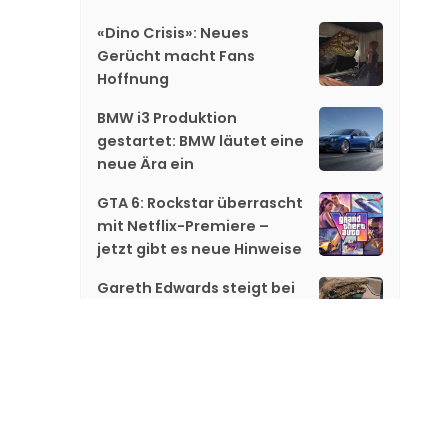
«Dino Crisis»: Neues
Gerücht macht Fans
Hoffnung
BMW i3 Produktion
gestartet: BMW läutet eine
neue Ära ein
GTA 6: Rockstar überrascht
mit Netflix-Premiere –
jetzt gibt es neue Hinweise
Gareth Edwards steigt bei
«Jurassic World 5» aus
«GTA 6»: Netflix zeigt
exklusiv neues Material