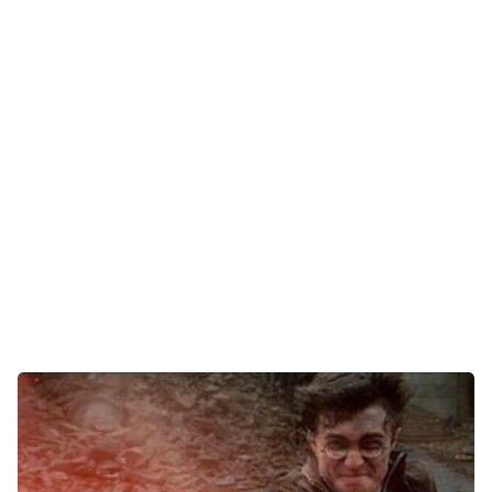
E-Mobilität
Tests
Über uns
Team
Zusammenarbeit
Kontakt
Impressum