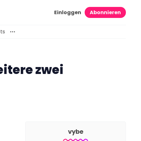
Einloggen
Abonnieren
ts
eitere zwei
vybe