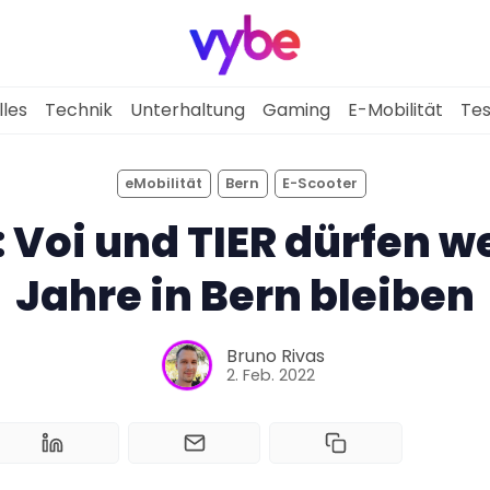
lles
Technik
Unterhaltung
Gaming
E-Mobilität
Tes
eMobilität
Bern
E-Scooter
Aktuelles
 Voi und TIER dürfen w
Technik
Jahre in Bern bleiben
Unterhaltung
Bruno Rivas
2. Feb. 2022
Gaming
E-Mobilität