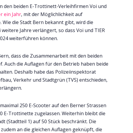
rn den beiden E-Trottinett-Verleihfirmen Voi und
Tests
r ein Jahr
, mit der Möglichlichkeit auf
 Wie die Stadt Bern bekannt gibt, wird die
i weitere Jahre verlängert, so dass Voi und TIER
Über uns
2024 weiterführen können.
Team
 Bern, dass die Zusammenarbeit mit den beiden
ef. Auch die Auflagen für den Betrieb haben beide
Zusammenarbeit
alten. Deshalb habe das Polizeiinspektorat
efbau, Verkehr und Stadtgrün (TVS) entschieden,
Kontakt
erlängern.
Impressum
R maximal 250 E-Scooter auf den Berner Strassen
0 E-Trottinette zugelassen. Weiterhin bleibt die
dt (Stadtteil 1) auf 50 Stück beschränkt. Die
t zudem an die gleichen Auflagen geknüpft, die