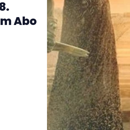
8.
im Abo