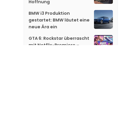
Hoffnung
BMW i3 Produktion
gestartet: BMW läutet eine
neue Ära ein
GTA 6: Rockstar überrascht
mit Netflix-Premiere –
jetzt gibt es neue Hinweise
Gareth Edwards steigt bei
«Jurassic World 5» aus
«GTA 6»: Netflix zeigt
exklusiv neues Material