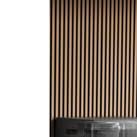
E-Mobilität
Tests
Über uns
Team
Zusammenarbeit
Kontakt
Impressum