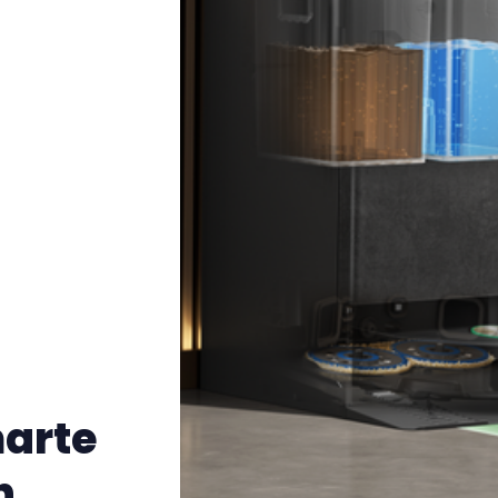
arte
n