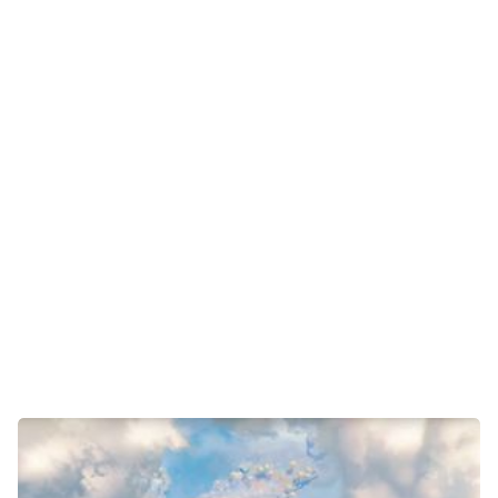
Gaming
E-Mobilität
Tests
Über uns
Team
Zusammenarbeit
Kontakt