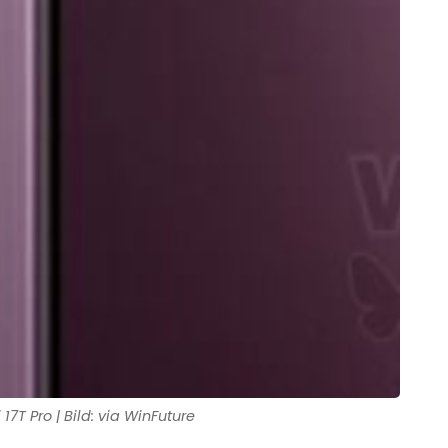
17T Pro | Bild: via WinFuture