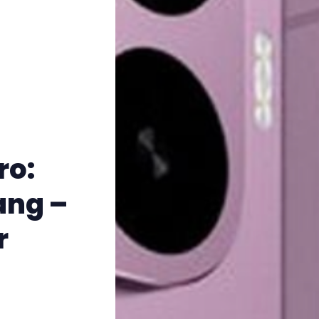
ro:
ang –
r