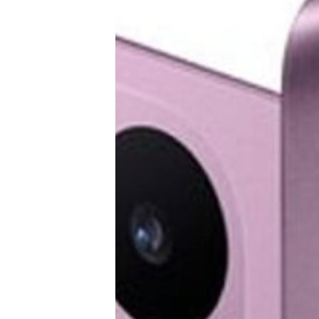
E-Mobilität
Tests
Über uns
Team
Zusammenarbeit
Kontakt
Impressum