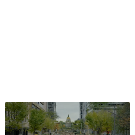
Technik
Unterhaltung
Gaming
E-Mobilität
Tests
Über uns
Team