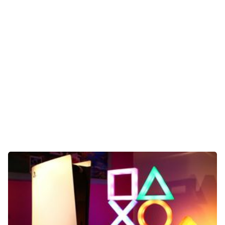
Gaming
E-Mobilität
Tests
Über uns
Team
Zusammenarbeit
Kontakt