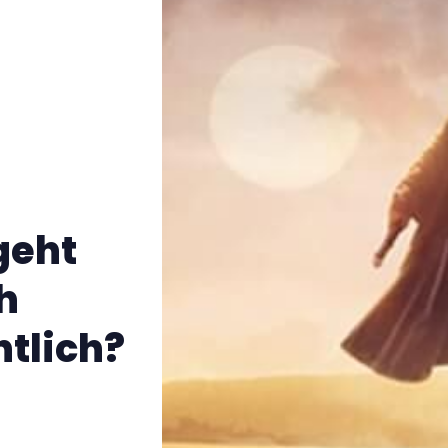
geht
h
tlich?