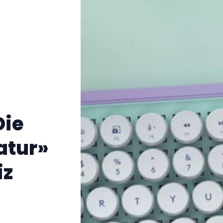
Die
atur»
iz