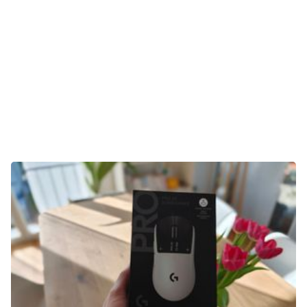
E-Mobilität
Tests
Über uns
Team
Zusammenarbeit
Kontakt
Impressum