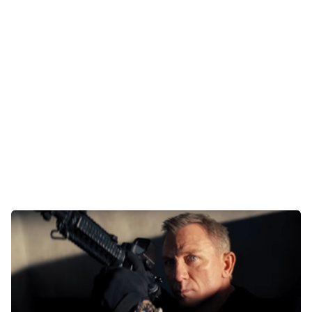
Unterhaltung
Gaming
E-Mobilität
Tests
Über uns
Team
Zusammenarbeit