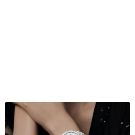
Gaming
E-Mobilität
Tests
Über uns
Team
Zusammenarbeit
Kontakt