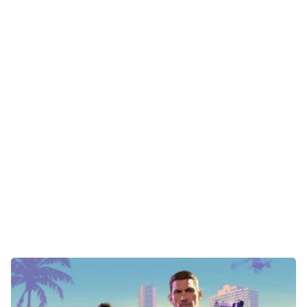
Gaming
E-Mobilität
Tests
Über uns
Team
Zusammenarbeit
Kontakt