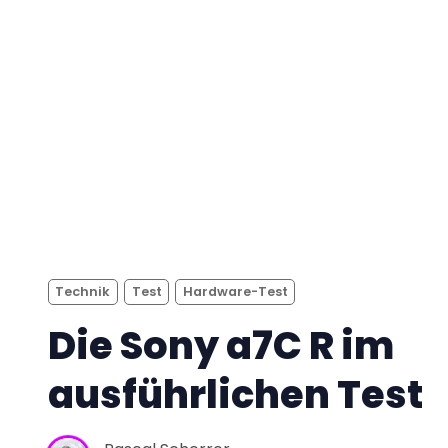
Technik
Test
Hardware-Test
Die Sony a7C R im
ausführlichen Test