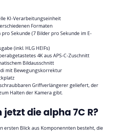
lle KI-Verarbeitungseinheit
 verschiedenen Formaten
 pro Sekunde (7 Bilder pro Sekunde im E-
gabe (inkl. HLG HEIFs)
überabgetastetes 4K aus APS-C-Zuschnitt
atischem Bildausschnitt
odi mit Bewegungskorrektur
ckplatz
chraubbaren Griffverlängerer geliefert, der
zum Halten der Kamera gibt.
jetzt die alpha 7C R?
den ersten Blick aus Komponennten besteht, die