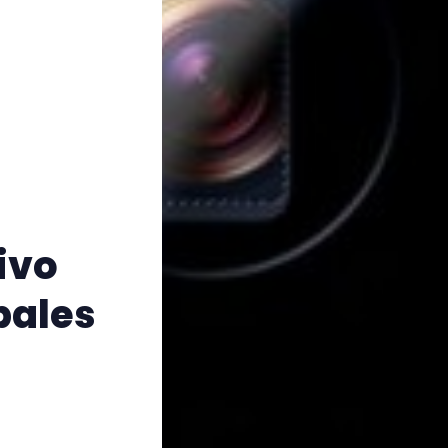
Vivo
bales