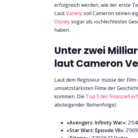
erfolgreich werden, wie der erste T
Laut
Variety
soll Cameron seinen e
Disney
sogar als «schlechtestes Ges
haben.
Unter zwei Milli
laut Cameron Ve
Laut dem Regisseur müsse der Film m
umsatzstärksten Filme der Geschich
kommen. Die
Top 5 der finanziell er
absteigender Reihenfolge):
«Avengers: Infinity War»:
2’04
«Star Wars: Episode VII»:
2’069
«Titanic»:
2’201’647 Dollar