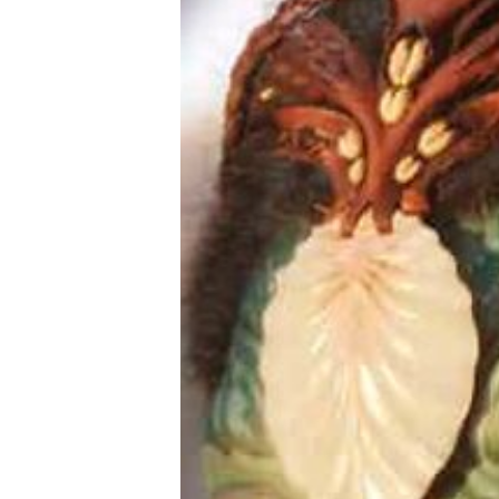
E-Mobilität
Tests
Über uns
Team
Zusammenarbeit
Kontakt
Impressum