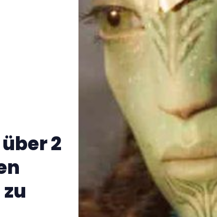
 über 2
en
 zu