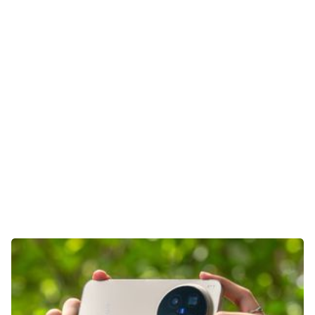
Gaming
E-Mobilität
Tests
Über uns
Team
Zusammenarbeit
Kontakt