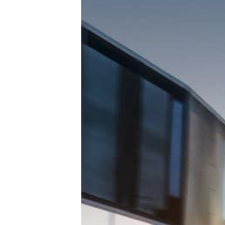
E-Mobilität
Tests
Über uns
Team
Zusammenarbeit
Kontakt
Impressum