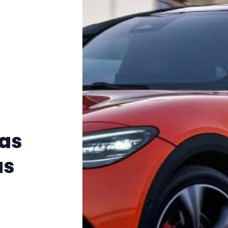
das
us