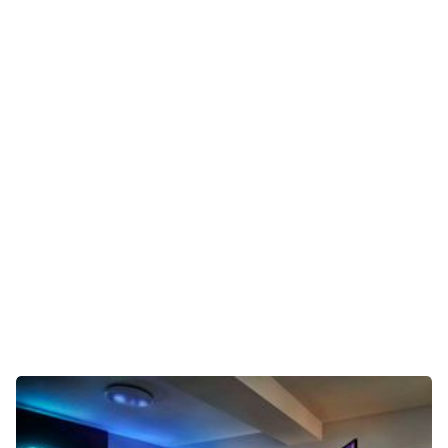
Unterhaltung
Gaming
E-Mobilität
Tests
Über uns
Team
Zusammenarbeit