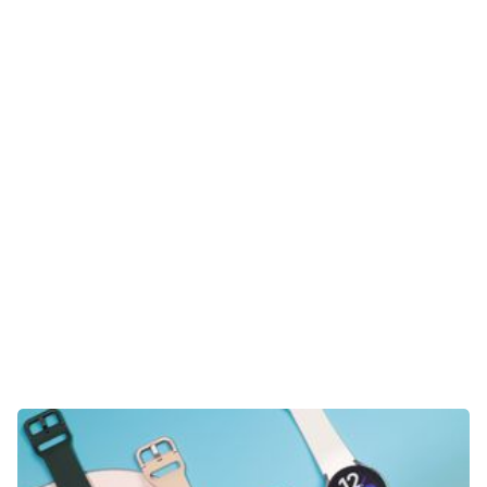
Aktuelles
Technik
Unterhaltung
Gaming
E-Mobilität
Tests
Über uns