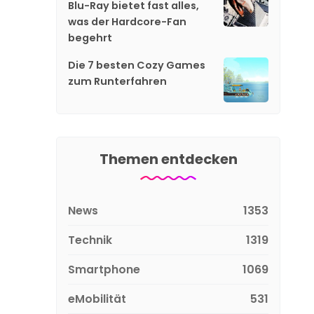
Blu-Ray bietet fast alles,
was der Hardcore-Fan
begehrt
Die 7 besten Cozy Games
zum Runterfahren
Details
ht, neues rechteckiges Kameramodul
Themen entdecken
News
1353
Technik
1319
Smartphone
1069
eMobilität
531