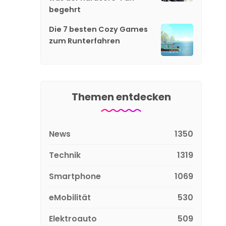
begehrt
Die 7 besten Cozy Games
zum Runterfahren
Themen entdecken
News
1350
Technik
1319
Smartphone
1069
eMobilität
530
Elektroauto
509