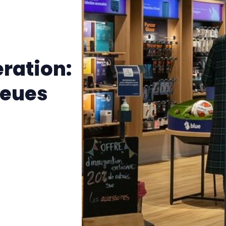
eration:
neues