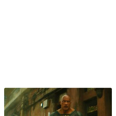
Technik
Unterhaltung
Gaming
E-Mobilität
Tests
Über uns
Team