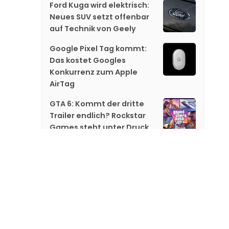
Ford Kuga wird elektrisch:
Neues SUV setzt offenbar
auf Technik von Geely
Google Pixel Tag kommt:
Das kostet Googles
Konkurrenz zum Apple
AirTag
GTA 6: Kommt der dritte
Trailer endlich? Rockstar
Games steht unter Druck
Sony zeigt neues
Telezoom-Objektiv – das
ist der Preis
iPhone 18 Pro und iPhone
Ultra: Apple soll den
Termin für die Keynote
festgelegt haben