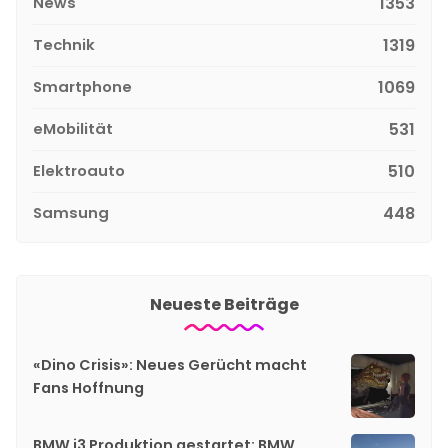
News
1353
Technik
1319
Smartphone
1069
eMobilität
531
Elektroauto
510
Samsung
448
Neueste Beiträge
«Dino Crisis»: Neues Gerücht macht
Fans Hoffnung
BMW i3 Produktion gestartet: BMW