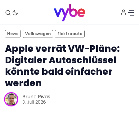
News
Volkswagen
Elektroauto
Apple verrät VW-Pläne:
Digitaler Autoschlüssel
könnte bald einfacher
Aktuelles
werden
Bruno Rivas
Technik
3. Juli 2026
Unterhaltung
Gaming