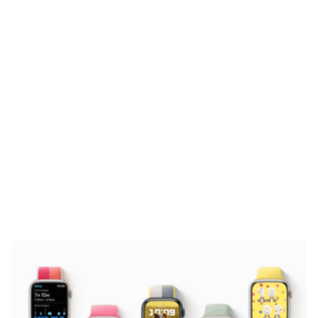
Gaming
E-Mobilität
Tests
Über uns
Team
Zusammenarbeit
Kontakt