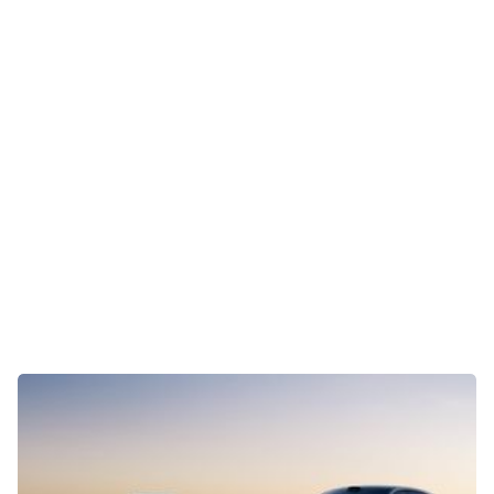
Gaming
E-Mobilität
Tests
Über uns
Team
Zusammenarbeit
Kontakt