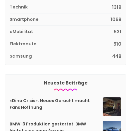
Technik
1319
Smartphone
1069
eMobilität
531
Elektroauto
510
Samsung
448
Neueste Beiträge
«Dino Crisis»: Neues Gerücht macht
Fans Hoffnung
BMW i3 Produktion gestartet: BMW
läutet eine neue Ära ein