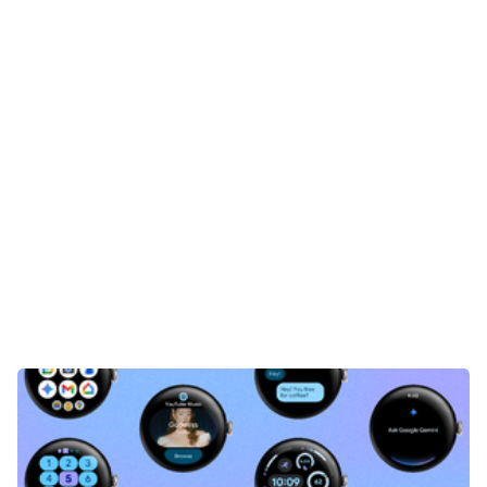
Gaming
E-Mobilität
Tests
Über uns
Team
Zusammenarbeit
Kontakt