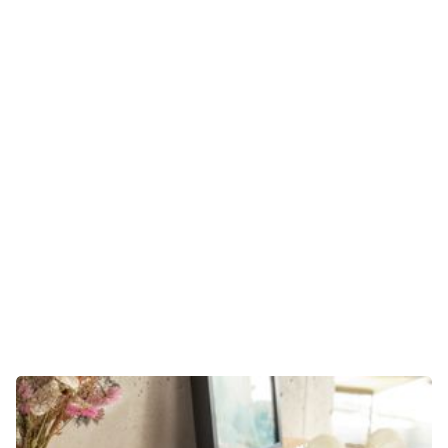
Gaming
E-Mobilität
Tests
Über uns
Team
Zusammenarbeit
Kontakt