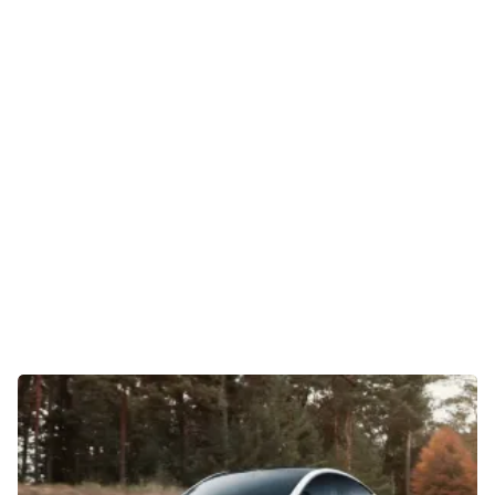
Gaming
E-Mobilität
Tests
Über uns
Team
Zusammenarbeit
Kontakt