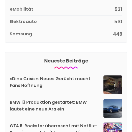
eMobilität
531
Elektroauto
510
Samsung
448
Neueste Beiträge
«Dino Crisis»: Neues Gerücht macht
Fans Hoffnung
BMW i3 Produktion gestartet: BMW
läutet eine neue Ära ein
GTA 6: Rockstar überrascht mit Netflix-