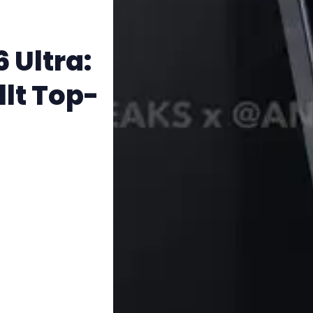
 Ultra:
llt Top-