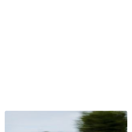
Gaming
E-Mobilität
Tests
Über uns
Team
Zusammenarbeit
Kontakt