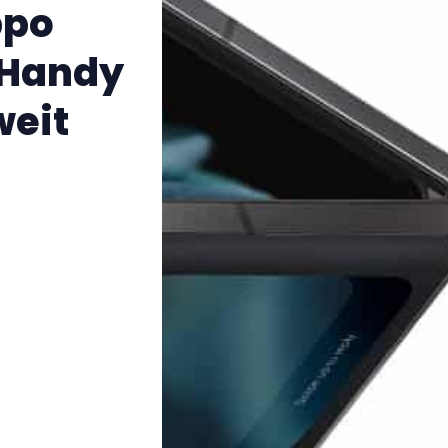
ppo
-Handy
weit