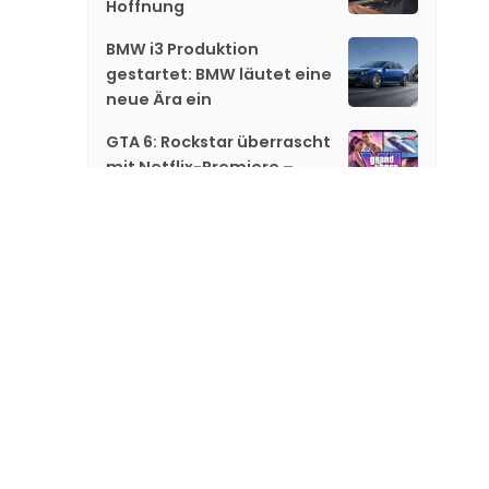
Hoffnung
BMW i3 Produktion
gestartet: BMW läutet eine
neue Ära ein
GTA 6: Rockstar überrascht
mit Netflix-Premiere –
jetzt gibt es neue Hinweise
Gareth Edwards steigt bei
«Jurassic World 5» aus
«GTA 6»: Netflix zeigt
exklusiv neues Material