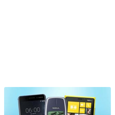
Technik
Unterhaltung
Gaming
E-Mobilität
Tests
Über uns
Team